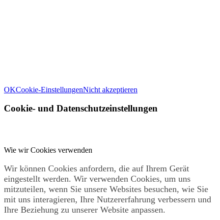
und Ihnen ein großartiges Website-Erlebnis zu bieten. Für weitere
Informationen zu den von uns verwendeten Cookies öffnen Sie die
Einstellungen.
Weitere Informationen zu den Verantwortlichen dieser Webseite
finden Sie in unserem
Impressum
. Informationen zu den
Verarbeitungszwecken und Ihren Rechten, insbesondere dem
Widerrufsrecht, finden Sie in unserer
Datenschutzerklärung
.
OK
Cookie-Einstellungen
Nicht akzeptieren
Cookie- und Datenschutzeinstellungen
Wie wir Cookies verwenden
Wir können Cookies anfordern, die auf Ihrem Gerät
eingestellt werden. Wir verwenden Cookies, um uns
mitzuteilen, wenn Sie unsere Websites besuchen, wie Sie
mit uns interagieren, Ihre Nutzererfahrung verbessern und
Ihre Beziehung zu unserer Website anpassen.