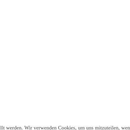
Wir verwenden Cookies
um unsere Website zu verbessern, personalisierte Inhalte anzuzeigen u
mationen zu den von uns verwendeten Cookies öffnen Sie die Einstell
en Sie in unserem
Impressum
. Informationen zu den Verarbeitungszwe
in unserer
Datenschutzerklärung
.
ellt werden. Wir verwenden Cookies, um uns mitzuteilen, wen