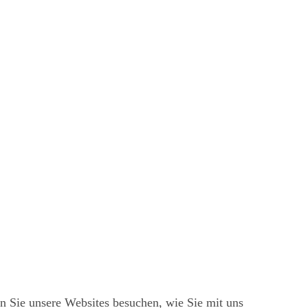
nd Ihnen ein großartiges Website-Erlebnis zu bieten. Für weitere
ungen.
cken und Ihren Rechten, insbesondere dem Widerrufsrecht, finden Sie
n Sie unsere Websites besuchen, wie Sie mit uns