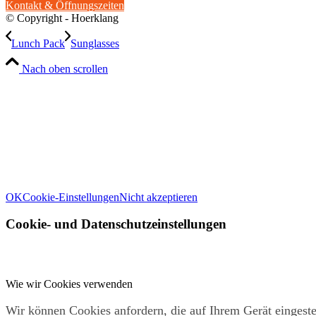
Kontakt & Öffnungszeiten
© Copyright - Hoerklang
Lunch Pack
Sunglasses
Nach oben scrollen
Wir können diese zur Analyse unserer Besucherdaten platzieren, 
Infor
Weitere Informationen zu den Verantwortlichen dieser Webseite find
OK
Cookie-Einstellungen
Nicht akzeptieren
Cookie- und Datenschutzeinstellungen
Wie wir Cookies verwenden
Wir können Cookies anfordern, die auf Ihrem Gerät eingest